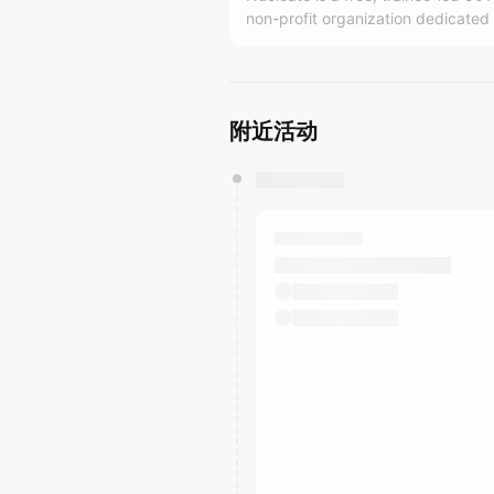
non-profit organization dedicated 
empowering the next generation o
biotech leaders.
附近活动