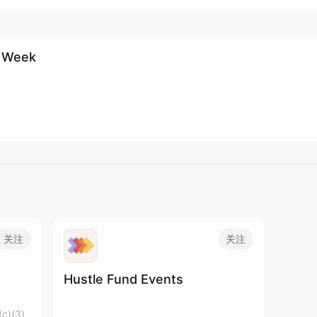
h Week
关注
关注
Hustle Fund Events
(c)(3)