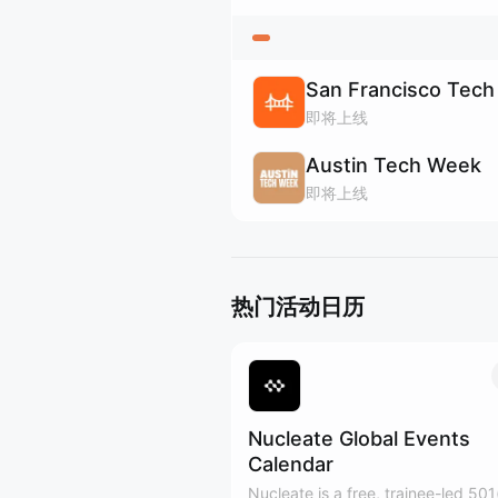
San Francisco Tec
即将上线
Austin Tech Week
即将上线
热门活动日历
Nucleate Global Events
Calendar
Nucleate is a free, trainee-led 501