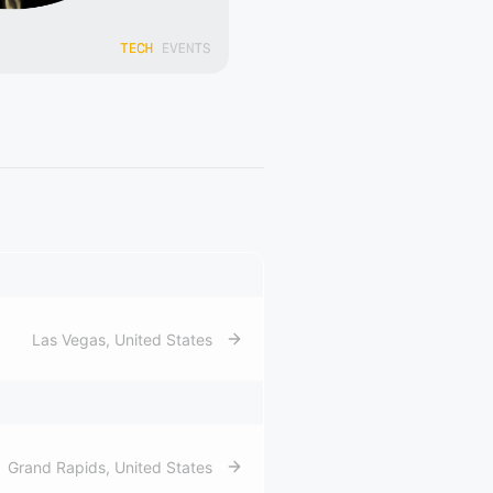
Las Vegas
,
United States
Grand Rapids
,
United States