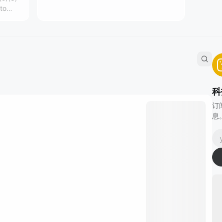
to
f
科
订
息