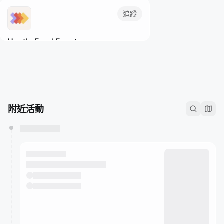
Nucleate is a free, trainee-led 501(c)(3)
追蹤
non-profit organization dedicated to
empowering the next generation of
Hustle Fund Events
biotech leaders.
附近活動