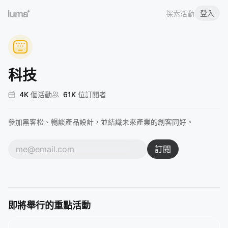
登入
探索活動
科技
4K
個活動
61K
位訂閱者
參加黑客松、暢談產品設計，並結識未來產業的創客同好。
訂閱
即將舉行的重點活動