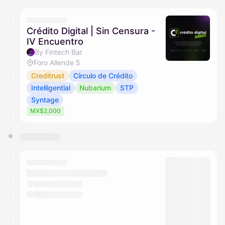
calendar admin.
They will show up on the schedule once approved
Crédito Digital | Sin Censura -
IV Encuentro
By Fintech Bar
Foro Allende 5
Creditrust
Círculo de Crédito
Intelligential
Nubarium
STP
Syntage
MX$2,000