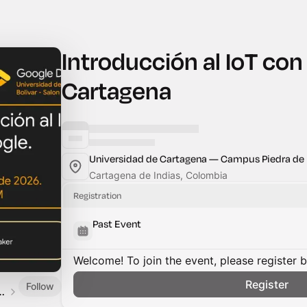
Introducción al IoT co
Cartagena
Universidad de Cartagena — Campus Piedra de 
Cartagena de Indias, Colombia
Registration
Past Event
Welcome! To join the event, please register 
Register
Follow
aton de Programatón 2.0