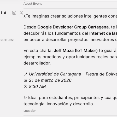
About Event
GISELLE ANDREA ULLOA DE LA ROSA
¿Te imaginas crear soluciones inteligentes con
Desde
Google Developer Group Cartagena
, te
descubrirás los fundamentos del
Internet de la
empezar a desarrollar proyectos innovadores 
elasquez
En esta charla,
Jeff Maza (IoT Maker)
te guiará
ejemplos prácticos y oportunidades reales para
desarrollador.
📍
Universidad de Cartagena – Piedra de Bolív
📅
21 de marzo de 2026
⏰
8:30 AM
✨ Ideal para estudiantes, principiantes y cualq
tecnología, innovación y desarrollo.
Location