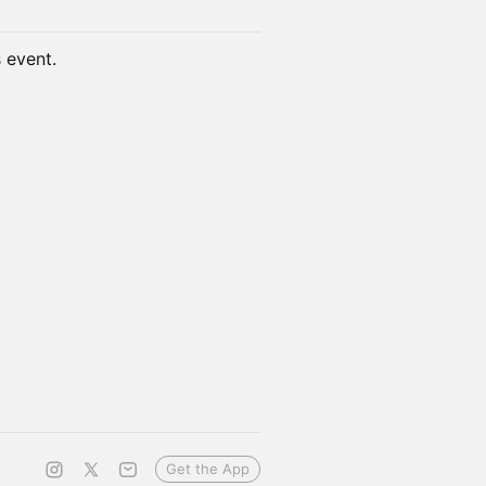
s event.
Get the App