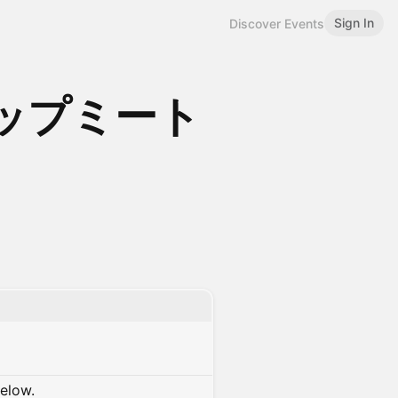
Sign In
Discover Events
ップミート
below.