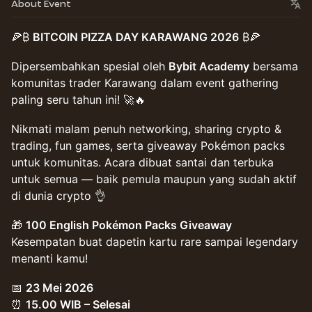
About Event
🍕₿
BITCOIN PIZZA DAY KARAWANG 2026
₿🍕
Dipersembahkan spesial oleh
Bybit Academy
bersama
komunitas trader Karawang dalam event gathering
paling seru tahun ini! 🚀🔥
Nikmati malam penuh networking, sharing crypto &
trading, fun games, serta giveaway Pokémon packs
untuk komunitas. Acara dibuat santai dan terbuka
untuk semua — baik pemula maupun yang sudah aktif
di dunia crypto 👌
🎁
100 English Pokémon Packs Giveaway
Kesempatan buat dapetin kartu rare sampai legendary
menanti kamu!
📅
23 Mei 2026
⏰
15.00 WIB – Selesai