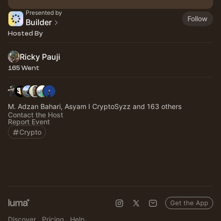
Presented by
Follow
Builder
Hosted By
Ricky Pauji
165 Went
M. Adzan Bahari, Asyam I CryptoSyzz and 163 others
Contact the Host
Report Event
Crypto
Get the App
Discover
Pricing
Help