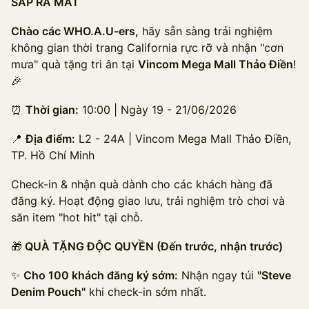
SẮP RA MẮT
Chào các WHO.A.U-ers,
hãy sẵn sàng trải nghiệm
không gian thời trang California rực rỡ và nhận "cơn
mưa" quà tặng tri ân tại
Vincom Mega Mall Thảo Điền
!
🎉
⏰
Thời gian:
10:00 | Ngày 19 - 21/06/2026
📍
Địa điểm:
L2 - 24A | Vincom Mega Mall Thảo Điền,
TP. Hồ Chí Minh
Check-in & nhận quà dành cho các khách hàng đã
đăng ký. Hoạt động giao lưu, trải nghiệm trò chơi và
săn item "hot hit" tại chỗ.
🎁
QUÀ TẶNG ĐỘC QUYỀN (Đến trước, nhận trước)
✨
Cho 100 khách đăng ký sớm:
Nhận ngay túi
"Steve
Denim Pouch"
khi check-in sớm nhất.