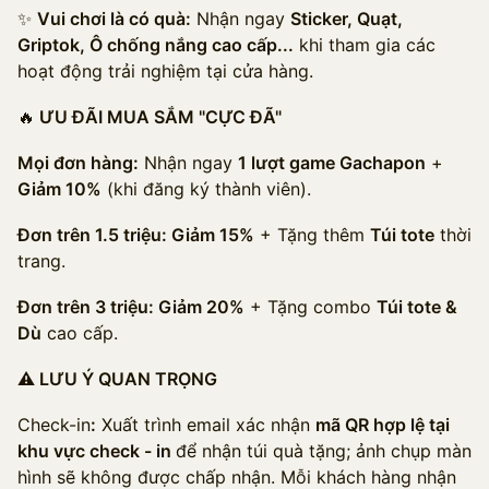
✨
Vui chơi là có quà:
Nhận ngay
Sticker, Quạt,
Griptok, Ô chống nắng cao cấp...
khi tham gia các
hoạt động trải nghiệm tại cửa hàng.
🔥
ƯU ĐÃI MUA SẮM "CỰC ĐÃ"
Mọi đơn hàng:
Nhận ngay
1 lượt game Gachapon
+
Giảm 10%
(khi đăng ký thành viên).
Đơn trên 1.5 triệu: Giảm 15%
+ Tặng thêm
Túi tote
thời
trang.
Đơn trên 3 triệu: Giảm 20%
+ Tặng combo
Túi tote &
Dù
cao cấp.
⚠️ LƯU Ý QUAN TRỌNG
Check-in
:
Xuất trình email xác nhận
mã QR hợp lệ tại
khu vực check - in
để nhận túi quà tặng; ảnh chụp màn
hình sẽ không được chấp nhận. Mỗi khách hàng nhận