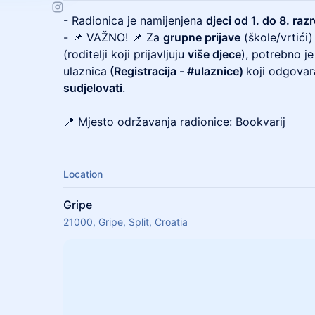
- Radionica je namijenjena
djeci od 1. do 8. raz
- 📌 VAŽNO! 📌 Za
grupne prijave
(škole/vrtići)
(roditelji koji prijavljuju
više djece
), potrebno je
ulaznica
(Registracija - #ulaznice)
koji odgova
sudjelovati
.
📍 Mjesto održavanja radionice: Bookvarij
Location
Gripe
21000, Gripe, Split, Croatia