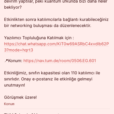
devrim yaptılar, peki kuantum ufkunda bizi daha neler
bekliyor?
Etkinlikten sonra katılımcılarla bağlantı kurabileceğiniz
bir networking buluşması da düzenlenecektir.
Yazılımcı Topluluğuna Katılmak için :
https://chat.whatsapp.com/KiT0w69ASRbC4xvdlb62P
3?mode=hqrt3
​📍Konum:
https://nav.tum.de/room/0506.EG.601
Etkinliğimiz, sınıfın kapasitesi olan 110 katılımcı ile
sınırlıdır. Onay e-postanız ile etkinliğe gelmeyi
unutmayın!
Görüşmek üzere!
Konum