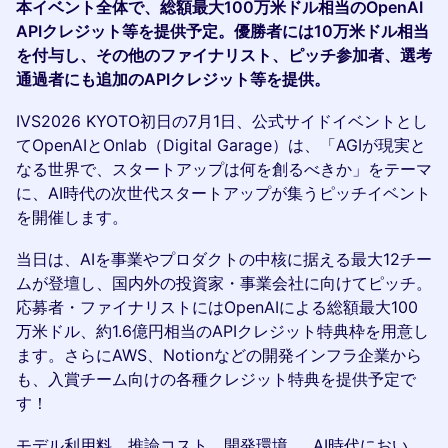
本イベント全体で、総額最大100万米ドル相当のOpenAI
APIクレジット等を提供予定。優勝者には10万米ドル相当
を付与し、その他のファイナリスト、ピッチ参加者、選考
通過者にも追加のAPIクレジット等を提供。
IVS2026 KYOTO初日の7月1日、公式サイドイベントとし
てOpenAIとOnlab（Digital Garage）は、「AGIが現実と
なる世界で、スタートアップは何を創るべきか」をテーマ
に、AI時代の次世代スタートアップが集うピッチイベント
を開催します。
当日は、AIを事業やプロダクトの中核に据える最大12チー
ムが登壇し、国内外の投資家・事業会社に向けてピッチ。
応募者・ファイナリストにはOpenAIによる総額最大100
万米ドル、約1.6億円相当のAPIクレジット特典枠を用意し
ます。さらにAWS、Notionなどの開発インフラ企業から
も、入賞チーム向けの各種クレジット特典を提供予定で
す！
モデル利用料、推論コスト、開発環境..... AI時代におい