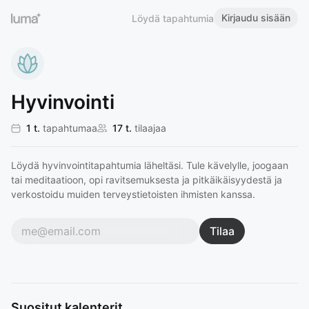
Kirjaudu sisään
Löydä tapahtumia
Hyvinvointi
1 t.
tapahtumaa
17 t.
tilaajaa
Löydä hyvinvointitapahtumia läheltäsi. Tule kävelylle, joogaan
tai meditaatioon, opi ravitsemuksesta ja pitkäikäisyydestä ja
verkostoidu muiden terveystietoisten ihmisten kanssa.
Tilaa
Suositut kalenterit