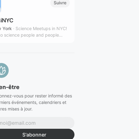
Suivre
iNYC
 York
·
Science Meetups in NYC!
o science people and people
sted in science.
en-être
onnez-vous pour rester informé des
rniers événements, calendriers et
res mises à jour.
S'abonner