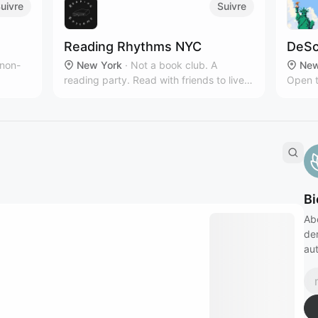
uivre
Suivre
Reading Rhythms NYC
DeSc
 non-
New York
·
Not a book club. A
New
reading party. Read with friends to live
Open t
owth
music & curated playlists!‎
intere
Bi
Ab
de
aut