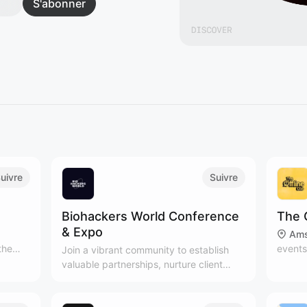
S'abonner
uivre
Suivre
Biohackers World Conference
The 
& Expo
Ams
the
events
Join a vibrant community to establish
t
people
valuable partnerships, nurture client
joy
Subscr
relationships, and expand your network
ndful
newsle
in the health and wellness industry.