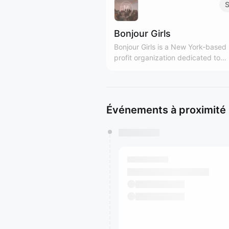
S
Bonjour Girls
Bonjour Girls is a New York-based
profit organization dedicated to
providing diverse support and gr
platforms for Asian women. We are Girls
Only community! bonjourgirls.org
Événements à proximité