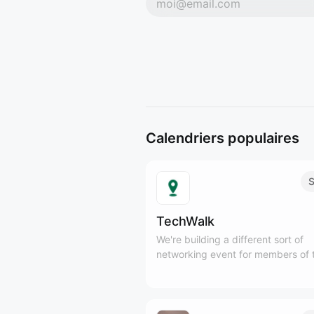
Calendriers populaires
S
TechWalk
We're building a different sort of
networking event for members of 
Tech and SaaS communities to ge
outside, meet new people, and en
some fresh air, while practicing mi
movement.