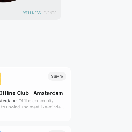
Suivre
Offline Club | Amsterdam
terdam
·
Offline community
 to unwind and meet like-minded
 in Amsterdam's coziest venues.
ibe to our calendar for relevant
tters.