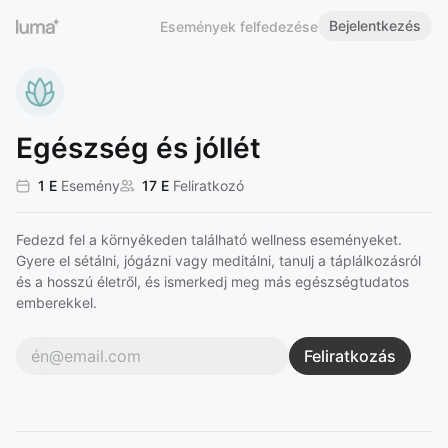
Bejelentkezés
Események felfedezése
Egészség és jóllét
1 E
Esemény
17 E
Feliratkozó
Fedezd fel a környékeden található wellness eseményeket.
Gyere el sétálni, jógázni vagy meditálni, tanulj a táplálkozásról
és a hosszú életről, és ismerkedj meg más egészségtudatos
emberekkel.
Feliratkozás