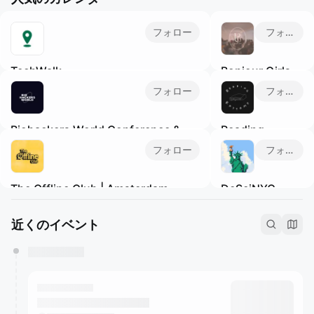
フォロー
フォロー
TechWalk
Bonjour Girls
We're building a different sort of
Bonjour Girls is a
フォロー
フォロー
networking event for members of the
New York-based
Tech and SaaS communities to get
non-profit
Biohackers World Conference &
Reading
outside, meet new people, and enjoy
organization
Expo
Rhythms NYC
some fresh air, while practicing mindful
dedicated to
フォロー
フォロー
Join a vibrant community to establish
New York
·
Not
movement.
providing diverse
valuable partnerships, nurture client
a book club. A
support and
The Offline Club | Amsterdam
DeSciNYC
relationships, and expand your network
reading party.
growth platforms
in the health and wellness industry.
Read with friends
Amsterdam
·
Offline community
for Asian women.
New York
·
to live music &
events to unwind and meet like-minded
We are Girls Only
Science Meetups
近くのイベント
curated playlists!‎
people in Amsterdam's coziest venues.
community!
in NYC! Open to
Subscribe to our calendar for relevant
bonjourgirls.org
science people
newsletters.
and people
interested in
science.