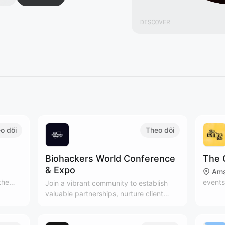
o dõi
Theo dõi
Biohackers World Conference
The 
& Expo
Ams
the
events
Join a vibrant community to establish
t
people
valuable partnerships, nurture client
joy
Subscr
relationships, and expand your network
ndful
newsle
in the health and wellness industry.