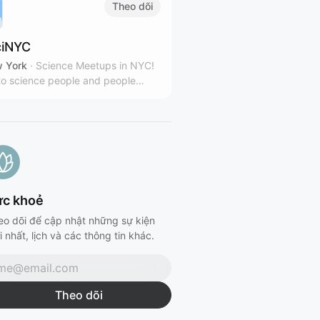
Theo dõi
iNYC
 York
·
Science Meetups in NYC!
o science people and people
sted in science.
ức khoẻ
eo dõi để cập nhật những sự kiện
 nhất, lịch và các thông tin khác.
Theo dõi