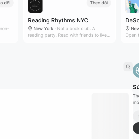
o dõi
Theo dõi
Reading Rhythms NYC
DeSc
 non-
New York
·
Not a book club. A
New
reading party. Read with friends to live
Open t
owth
music & curated playlists!‎
intere
S
Th
mới