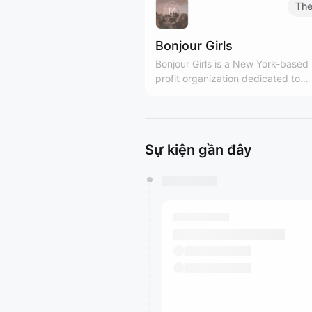
The
Bonjour Girls
Bonjour Girls is a New York-based
profit organization dedicated to
providing diverse support and gr
platforms for Asian women. We are Girls
Only community! bonjourgirls.org
Sự kiện gần đây