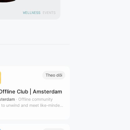
Theo dõi
Offline Club | Amsterdam
terdam
·
Offline community
 to unwind and meet like-minded
 in Amsterdam's coziest venues.
ibe to our calendar for relevant
tters.