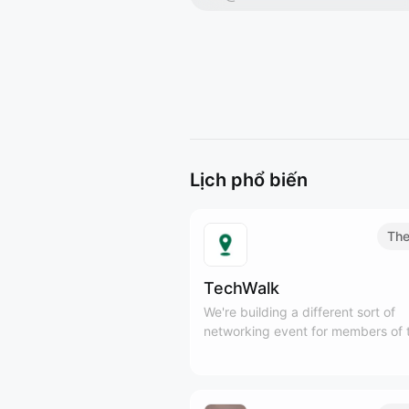
Lịch phổ biến
The
TechWalk
We're building a different sort of
networking event for members of 
Tech and SaaS communities to ge
outside, meet new people, and en
some fresh air, while practicing mi
movement.