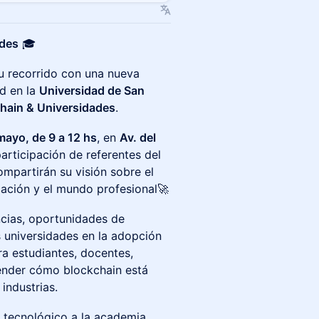
ades
🎓
u recorrido con una nueva
ad en la
Universidad de San
hain & Universidades
.
mayo, de 9 a 12 hs
, en
Av. del
participación de referentes del
mpartirán su visión sobre el
cación y el mundo profesional🚀
ncias, oportunidades de
s universidades en la adopción
ra estudiantes, docentes,
ender cómo blockchain está
industrias.
 tecnológico a la academia,