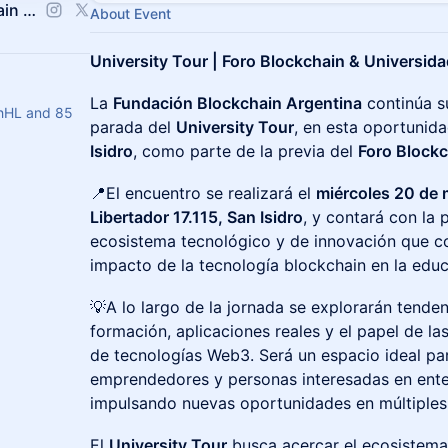
Eventos Fundación Blockchain Argentina
About Event
University Tour | Foro Blockchain & Universid
La
Fundación Blockchain Argentina
continúa s
hHL and 85
parada del
University Tour
, en esta oportunid
Isidro
, como parte de la previa del
Foro Blockc
📍El encuentro se realizará el
miércoles 20 de 
Libertador 17.115, San Isidro
, y contará con la 
ecosistema tecnológico y de innovación que co
impacto de la tecnología blockchain en la edu
💡A lo largo de la jornada se explorarán tende
formación, aplicaciones reales y el papel de la
de tecnologías Web3. Será un espacio ideal pa
emprendedores y personas interesadas en ent
impulsando nuevas oportunidades en múltiples 
El
University Tour
busca acercar el ecosistema