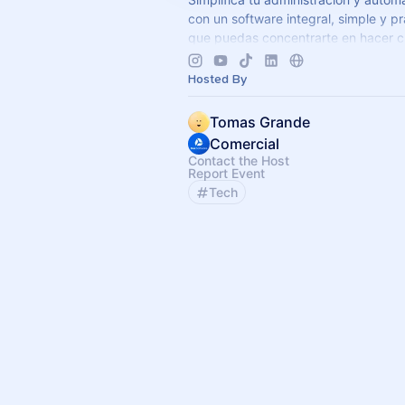
con un software integral, simple y pr
que puedas concentrarte en hacer c
negocio. Todo esto a un excelente p
Hosted By
Tomas Grande
Comercial
Contact the Host
Report Event
Tech