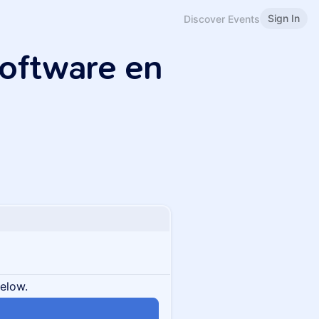
Sign In
Discover Events
oftware en
below.