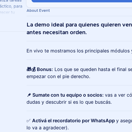
áctico, para
About Event
recer tu
recio 🚀
La demo ideal para quienes quieren ve
antes necesitan orden.
En vivo te mostramos los principales módulos 
🎁💰 Bonus:
Los que se queden hasta el final s
empezar con el pie derecho.
📌 Sumate con tu equipo o socios:
vas a ver c
dudas y descubrir si es lo que buscás.
✅
Activá el recordatorio por WhatsApp
y asegu
lo va a agradecer).