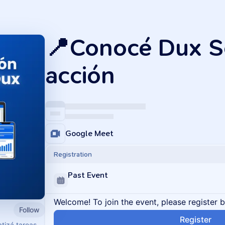
📍Conocé Dux S
acción
Google Meet
Registration
Past Event
Welcome! To join the event, please register 
Follow
Register
atizá tareas