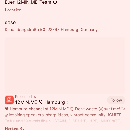
Euer 12MIN.ME-Team ⏰
Location
oose
Schomburgstraße 50, 22767 Hamburg, Germany
Presented by
Follow
12MIN.ME ⏰ Hamburg
❤️ Hamburg channel of
12MIN.ME
⏰ Don‘t waste (y)our time! 🚀
🌿Inspiring speakers, sharp ideas, vibrant community. IGNITE
Talks and Verticals like SUSTAIN, DISRUPT, HIRE, INNOVATE,
EDUCATE, ...
Hosted By