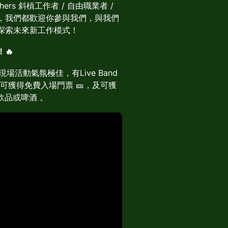
shers 斜槓工作者 / 自由職業者
/
，我們都歡迎你參與我們，與我們
探索未來新工作模式！
🔥
現場活動氣氛極佳，有Live Band
加者可獲得免費入場門票 🎫，及可獲
食飲品或啤酒 。