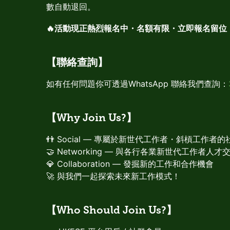
數自動退回。
🔥活動現正熱烈報名中・名額有限・立即報名留位！
【聯絡查詢】
如有任何問題你可透過WhatsApp 聯絡我們查詢：
【Why Join Us?】
👬 Social — 專屬於新世代工作者・斜槓工作
🤝 Networking — 與各行各業新世代工作者人才
💎 Collaboration — 發掘新的工作和合作機會
🚀 與我們一起探索未來新工作模式！
【Who Should Join Us?】