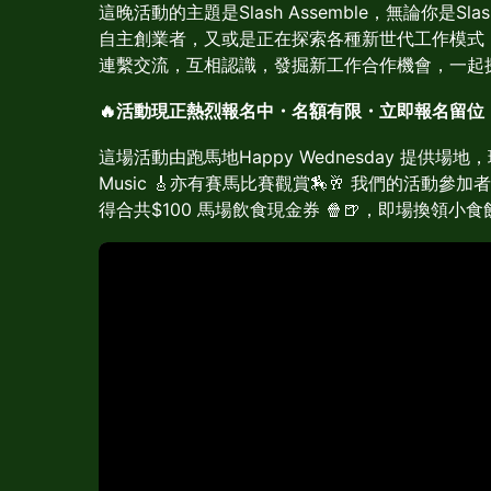
這晚活動的主題是Slash Assemble，無論你是Sla
自主創業者，又或是正在探索各種新世代工作模式
連繫交流，互相認識，發掘新工作合作機會，一起
🔥活動現正熱烈報名中・名額有限・立即報名留位！
這場活動由跑馬地Happy Wednesday 提供場地，
Music 🎸亦有賽馬比賽觀賞🏇🥂 我們的活動參
得合共$100 馬場飲食現金券 🍿🍺，即場換領小