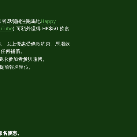
加者即場關注跑馬地
Happy
uTube
) 可額外獲得 HK$50 飲食
贊助場地，以上優惠受條款約束。馬場飲
出任何補償。
或要求參加者參與賭博。
請提前報名留位。
鳥報名優惠。