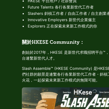
HKESE 平台用戶 / 社群會員
Future Talents 各行各業新世代工作者
Slashers 斜槓工作者 / 自由工作者 / 自主創業
Innovative Employers 新世代企業僱主
Explorers 正在探索未來新工作模式的你
關於HKESE Community：
創始於2017年，HKESE 是新世代求職招聘平台
台連繫新世代人才。
Slash Assemble™ (HKESE Community)
們社群的願景是連繫各行各業新世代工作者・斜槓
火花，一起探索未來新工作模式的無限可能。