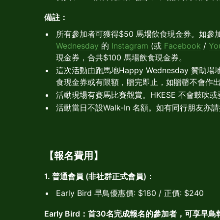
備註：
所有參加者可獲得$50 馬場飲食現金券。如參
Wednesday
的
Instagram
(或
Facebook
/
Yo
現金券，合共$100 馬場飲食現金券。
這次活動由跑馬地Happy Wednesday 
食現金券或有限額，贈完即止，如贈罄不會作
活動現場有賽馬比賽觀賞。HKESE 不會鼓吹
活動當日不設Walk-In 名額。如有同行朋友亦
【報名費用】
1. 普通會員 (非社群正式會員)：
Early Bird 早鳥優惠價: $180 / 正價: $240
Early Bird：首30名完成報名的參加者，可享早