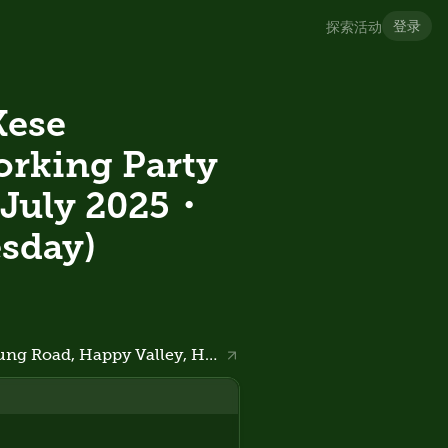
登录
探索活动
Kese
rking Party
uly 2025・
sday)
Happy Valley Racecourse, Wong Nai Chung Road, Happy Valley, Hong Kong Island