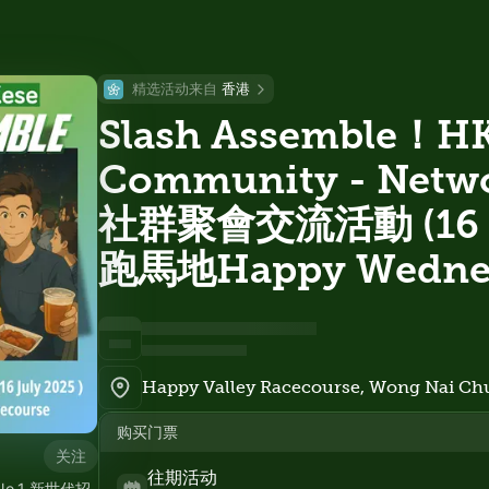
精选活动来自 
香港
Slash Assemble！H
Community - Netwo
社群聚會交流活動 (16 J
跑馬地Happy Wedne
购买门票
关注
往期活动
o.1 新世代招