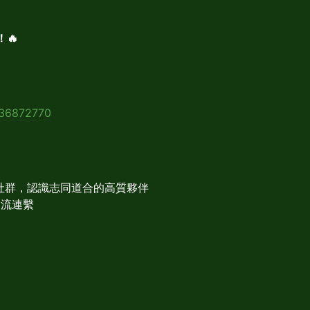
🔥
36872770
者的社群，認識志同道合的高質夥伴
交流連繫