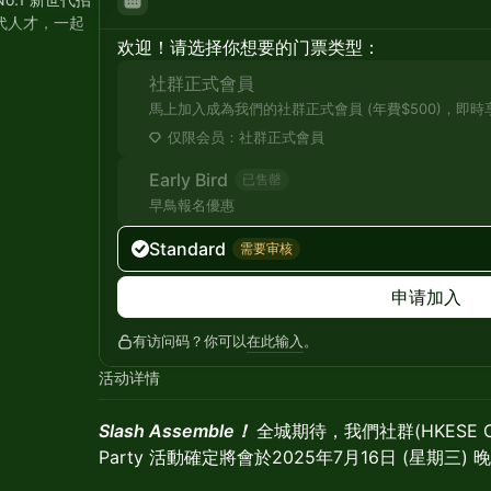
代人才，一起
欢迎！请选择你想要的门票类型：
ty) 是HKESE 旗
社群正式會員
願景是連繫各
馬上加入成為我們的社群正式會員 (年費$500)，即
作火花，一起
仅限会员：社群正式會員
Early Bird
已售罄
早鳥報名優惠
Standard
需要审核
申请加入
有访问码？你可以
在此输入
。
活动详情
Slash Assemble！
全城期待，我們社群(HKESE Com
Party 活動確定將會於2025年7月16日 (星期三)