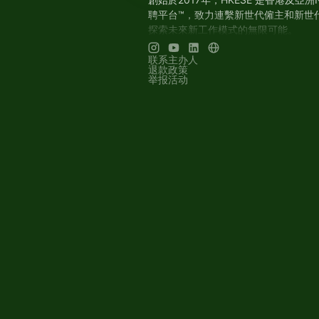
聘平台™，致力連繫新世代僱主和新世
探索未來新工作模式的無限可能。
​Slash Assemble™ (HKESE Communi
联系主办人
下的新世代工作者社群™，我們社群的
退款政策
行各業新世代人才，燃亮創意交流和合
举报活动
探索未來新工作模式的無限可能。