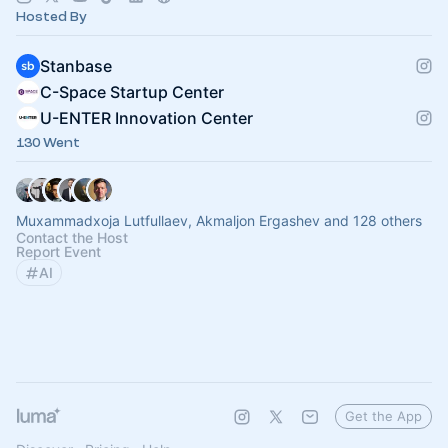
Hosted By
Stanbase
C-Space Startup Center
U-ENTER Innovation Center
130 Went
Muxammadxoja Lutfullaev, Akmaljon Ergashev and 128 others
Contact the Host
Report Event
AI
Get the App