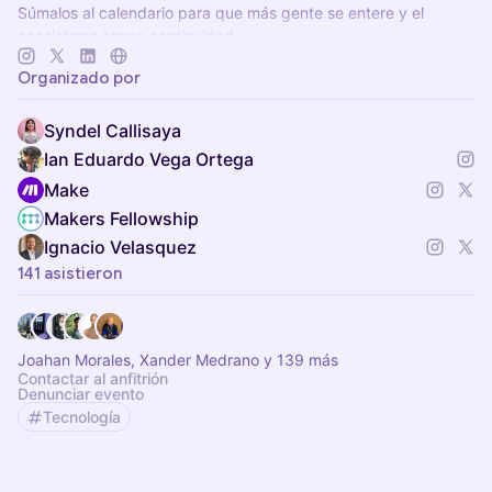
Súmalos al calendario para que más gente se entere y el
ecosistema tenga continuidad.
👉 Agenda siempre actualizada en
hack0.dev
Organizado por
By Crafter Station
Syndel Callisaya
Ian Eduardo Vega Ortega
Make
Makers Fellowship
Ignacio Velasquez
141 asistieron
Joahan Morales, Xander Medrano y 139 más
Contactar al anfitrión
Denunciar evento
Tecnología