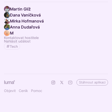
Martin Glíž
Dana Vaníčková
Mirka Hofmanová
Anna Dudařová
M
Kontaktovat hostitele
Nahlásit událost
Tech
Stáhnout aplikaci
Objevit
Ceník
Pomoc