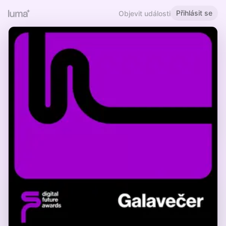
Přihlásit se
Objevit události