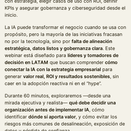
con estrategia, elegir casos de uso con ROI, definir
KPIs y asegurar gobernanza y ciberseguridad desde el
inicio.
La IA puede transformar el negocio cuando se usa con
propósito, pero la mayoría de las iniciativas fracasan
no por la tecnología, sino por
falta de alineación
estratégica, datos listos y gobernanza clara
. Este
webinar está diseñado para
líderes y tomadores de
decisión en LATAM
que buscan comprender
cómo
conectar la IA con la estrategia empresarial
para
generar
valor real, ROI y resultados sostenibles
, sin
caer en la adopción reactiva ni en el “hype”.
Durante 60 minutos, exploraremos —desde una
mirada ejecutiva y realista—
qué debe decidir una
organización antes de implementar IA
, cómo
identificar
dónde sí aporta valor
, y cómo evitar los
riesgos más comunes de desalineación, exposición de
datos y pérdida de confianza.