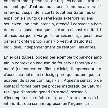
concreta (molt personal, de fet) i és habitual trobar-
nos amb què d’entrada no sabem “com posar-nos-hi”
ni fer-ho. L’espai de la carta tocat per Saturn és un
espai on els punts de referència exteriors no ens
serveixen i on amb intenció, atenció i constància hem
de crear alguna cosa que calci amb el nostre criteri. I
atenció perquè el viatge és, precisament, aquest: anar
generant criteri propi i anar-lo vestint d’autoritat
individual, independentment de l’entorn i els altres.
​En el cas d’Àries, podem per exemple trobar-nos amb
algun context on haguem de fer servir l’energia del
moltó (un context conflictiu, d’inici, d’emprenedoria o
d’execució del mateix desig) però que notem que no
acabem de saber com jugar-la… Aquesta sensació de
limitació forma part del procés maduratiu de Saturn i
tot i que d’entrada generi frustració, sensació
d’incompetència o falta de “gràcia”, tota la pressió i
inferioritat que sentim representen l’argument i la