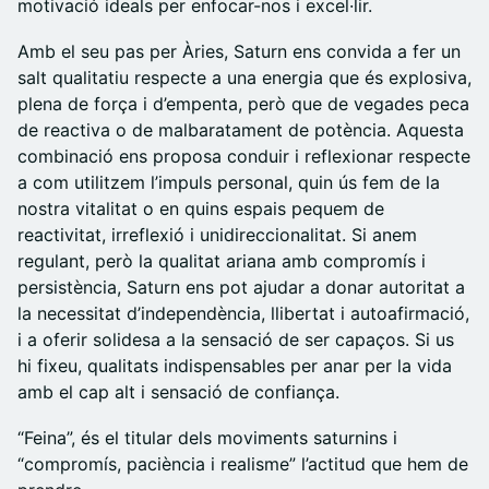
motivació ideals per enfocar-nos i excel·lir.
​Amb el seu pas per Àries, Saturn ens convida a fer un
salt qualitatiu respecte a una energia que és explosiva,
plena de força i d’empenta, però que de vegades peca
de reactiva o de malbaratament de potència. Aquesta
combinació ens proposa conduir i reflexionar respecte
a com utilitzem l’impuls personal, quin ús fem de la
nostra vitalitat o en quins espais pequem de
reactivitat, irreflexió i unidireccionalitat. Si anem
regulant, però la qualitat ariana amb compromís i
persistència, Saturn ens pot ajudar a donar autoritat a
la necessitat d’independència, llibertat i autoafirmació,
i a oferir solidesa a la sensació de ser capaços. Si us
hi fixeu, qualitats indispensables per anar per la vida
amb el cap alt i sensació de confiança.
​“Feina”, és el titular dels moviments saturnins i
“compromís, paciència i realisme” l’actitud que hem de