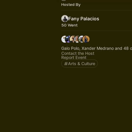
Hosted By
Fany Palacios
50 Went
Galo Polo, Xander Medrano and 48 o
Contact the Host
Report Event
Arts & Culture