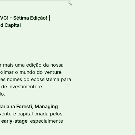
 VC! – Sétima Edição! |
d Capital
r mais uma edição da nossa
roximar o mundo do venture
andes nomes do ecossistema para
e de investimento e
do.
ariana Foresti, Managing
enture capital criada pelos
s
early-stage
, especialmente