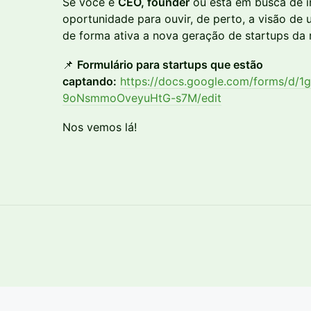
Se você é
CEO, founder
ou está em busca de i
oportunidade para ouvir, de perto, a visão d
de forma ativa a nova geração de startups da 
📌
Formulário para startups que estão
captando:
https://docs.google.com/forms/
9oNsmmoOveyuHtG-s7M/edit
Nos vemos lá!