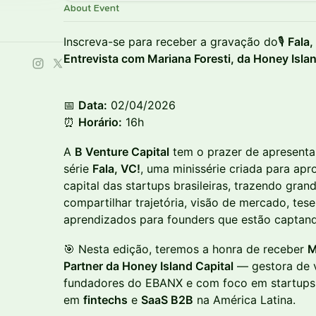
About Event
Inscreva-se para receber a gravação do🎙️
Fala,
Entrevista com Mariana Foresti, da Honey Islan
📅
Data:
02/04/2026
⏰
Horário:
16h
A
B Venture Capital
tem o prazer de apresenta
série
Fala, VC!
, uma minissérie criada para ap
capital das startups brasileiras, trazendo gr
compartilhar trajetória, visão de mercado, tes
aprendizados para founders que estão captan
🎯 Nesta edição, teremos a honra de receber
M
Partner da Honey Island Capital
— gestora de v
fundadores do EBANX e com foco em startup
em
fintechs
e
SaaS B2B
na América Latina.