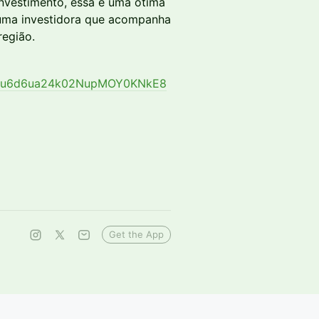
nvestimento, essa é uma ótima
e uma investidora que acompanha
região.
d/1gu6d6ua24k02NupMOY0KNkE8
Get the App