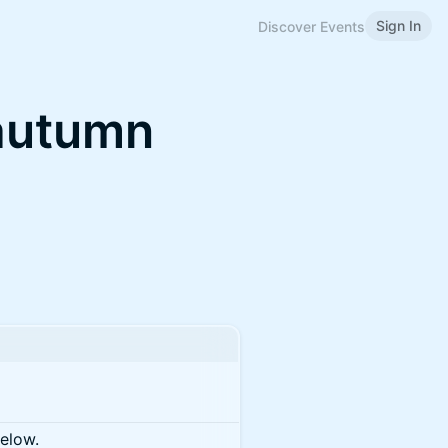
Sign In
Discover Events
 autumn
below.