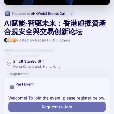
Featured in 
#HKWeb3 Events Calendar
AI赋能·智驱未来：香港虛擬資產
合規安全與交易创新论坛
Hosted by Beosin HK & 3 others
2f, 28 Stanley St
Hong Kong Island, Hong Kong
Registration
Past Event
Welcome! To join the event, please register below.
Request to Join