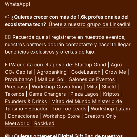
WhatsApp!
🌱
¿Quieres crecer con más de 1.6k profesionales del
ecosistema tech?
¡Únete a nuestro grupo de LinkedIn!
👉🏽
Recuerda que al registrarte en nuestros eventos,
nuestros partners podrán contactarte y hacerte llegar
beneficios exclusivos y ofertas de lujo.
ETW cuenta con el apoyo de:
Startup Grind
|
Agro
CO₂ Capital
|
Agrobanking
|
CodeLaunch
|
Grow Me
|
Produbanco
|
Mall del Sol
|
Salones de Eventos
|
Pirecuasa
|
Workshop Coworking
|
Milia
|
Shield
|
Takenos
|
Game Changers
|
Plaza Lagos
|
Kriptos
|
Founders & Drinks
|
Mitad del Mundo
Ministerio de
Turismo - Ecuador
|
Toc Toc Leads
|
Workshop Latam
|
Donacciones
|
Workshop Store
|
Creators Only
|
Meetworld
|
Rockked
🛍️
¿Quieres obtener el Digital Gift Bag de nuestros