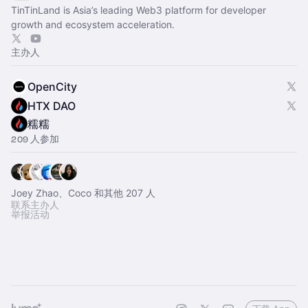
TinTinLand is Asia’s leading Web3 platform for developer
growth and ecosystem acceleration.
主办人
OpenCity
HTX DAO
糯糯
209 人参加
Joey Zhao、Coco 和其他 207 人
联系主办人
举报活动