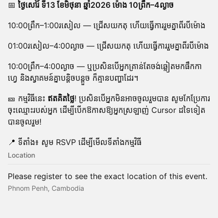
📅
ថ្ងៃសៅរ៍ ទី13 ខែមិថុនា ឆ្នាំ2026 ម៉ោង 10ព្រឹក–4ល្ងាច
10:00ព្រឹក–1:00រសៀល — ជ្រើសយកតុ ហើយធ្វើការរួមគ្នាពីរបីម៉ោង
01:00រសៀល–4:00ល្ងាច — ជ្រើសយកតុ ហើយធ្វើការរួមគ្នាពីរបីម៉ោង
10:00ព្រឹក–4:00ល្ងាច — ឬប្រសិនបើអ្នកគ្រាន់តែចង់ឆ្លៀតមកផឹកកា
ហ្វេ និងស្វាគមន៍គ្នាបន្តិចបន្តួច ក៏គ្មានបញ្ហាដែរ។
🎫 កម្មវិធីនេះ
ឥតគិតថ្លៃ
! ប្រសិនបើអ្នកមិនអាចចូលរួមបាន សូមកែប្រែការ
ចុះឈ្មោះរបស់អ្នក ដើម្បីបើកឱកាសឱ្យអ្នកស្រឡាញ់ Cursor ដទៃទៀត
បានចូលរួម!
📍 ទីតាំង៖ សូម RSVP ដើម្បីមើលទីតាំងកម្មវិធី
Location
Please register to see the exact location of this event.
Phnom Penh, Cambodia