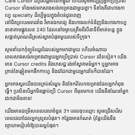
Cafe Cursor ដំបូងបង្អស់នៅកម្ពុជា ហើយសូមអញ្ជើញអ្នកប្រើប្រាស់
Cursor ទាំងអស់មកសាងសង់គម្រោងជាមួយគ្នា។ ទីតាំងគឺជាហាងកា
ហ្វេ specialty ដ៏ល្បីមួយក្នុងតំបន់ដូនពេញ
នៅជិតព្រះបរមរាជវាំង វិមានឯករាជ្យ និងហាងលក់ទំនិញនិងហាងកាហ្វេ
នានាតាមផ្លូវលេខ 240 ដែលនៅចម្ងាយត្រឹមពីរបីនាទីពីមាត់ទន្លេ ក្នុង
សង្កាត់បុរាណដ៏ស្រស់ស្អាតបំផុតមួយរបស់ទីក្រុង។
សូមនាំយកកុំព្យូទ័រយួរដៃរបស់អ្នកមកជាមួយ ហើយចំណាយ
ពេលសាងសង់គម្រោងជាមួយអ្នកប្រើប្រាស់ Cursor ដទៃទៀត។ យើង
មាន Cursor credits និងភេសជ្ជៈរង់ចាំស្វាគមន៍អ្នក។ ឬអ្នកអាច
គ្រាន់តែឆ្លៀតមកផឹកកាហ្វេ និងជជែកជាមួយអ្នកដទៃក៏បានដែរ។
អ្នកអាចសួរយើងបានគ្រប់សំណួរ និងចែករំលែកគម្រោងដែលអ្នកកំពុង
ធ្វើ។ ប្រសិនបើអ្នកមិនធ្លាប់ប្រើ Cursor ពីមុនមកទេ យើងនឹងណែនាំអ្នក
ជាក់ជាមិនខាន!
យើងមានជម្រើសពេលវេលាចំនួន 3។ ពេលចុះឈ្មោះ សូមជ្រើសរើស
ពេលវេលាដែលអ្នកស្រួលបំផុត។ កន្លែងមានកំណត់ ប៉ុន្តែយើងនឹង
ព្យាយាមរៀបចំឱ្យបានល្អបំផុត។