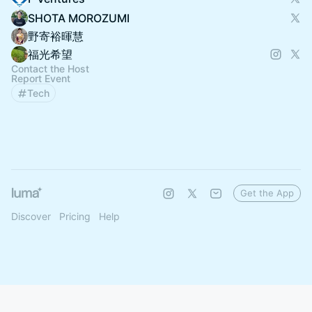
SHOTA MOROZUMI
野寄裕暉慧
福光希望
Contact the Host
Report Event
Tech
Get the App
Discover
Pricing
Help