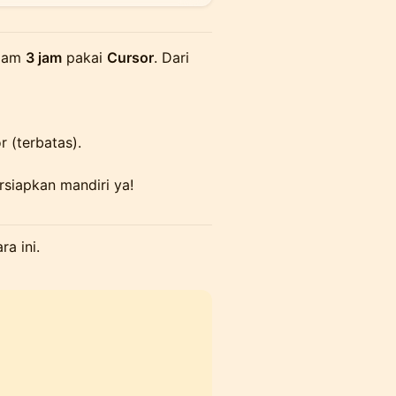
alam
3 jam
pakai
Cursor
. Dari
 (terbatas).
siapkan mandiri ya!
a ini.