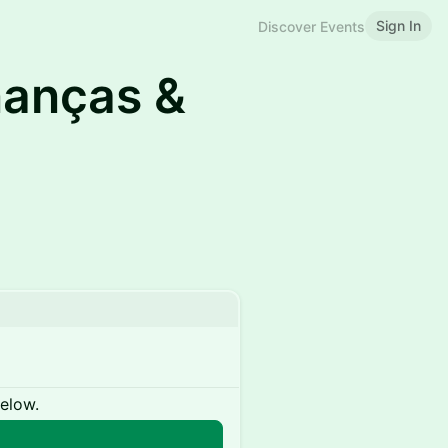
Sign In
Discover Events
inanças &
below.
n