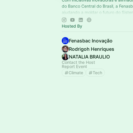
do Banco Central do Brasil, a Fenas
ajudando a moldar o futuro do Siste
Nacional.
Hosted By
Confira o calendário de eventos!
Fenasbac Inovação
Rodrigoh Henriques
NATALIA BRAULIO
Contact the Host
Report Event
Climate
Tech