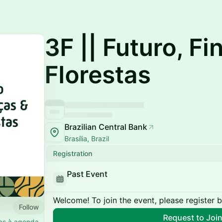
3F || Futuro, F
Florestas
Brazilian Central Bank
Brasília, Brazil
Registration
Past Event
Welcome! To join the event, please register 
Follow
Request to Joi
das à agenda