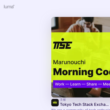
主催
Tokyo Tech Stack Exchange
We are a community of tech enthusias