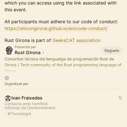
which you can access using the link associated with
this event.
All participants must adhere to our code of conduct:
https://silicongirona.github.io/en/code-conduct/
Rust Girona is part of
GeeksCAT association
Presentat per
Segueix
Rust Girona
Comunitat técnica del llenguatge de programación Rust de
Girona / Tech community of the Rust programming language of
Girona
Som part de / We are part of Silicon Girona
Organitzat per
https://silicongirona.github.io
Ivan Fraixedes
Contacta amb l'amfitrió
Informar de l'esdeveniment
Tecnologia