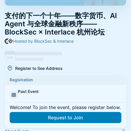
支付的下一个十年——数字货币、AI
Agent 与全球金融新秩序——
BlockSec × Interlace 杭州论坛
Hosted by BlockSec & Interlace
Register to See Address
Registration
Past Event
Welcome! To join the event, please register below.
Request to Join