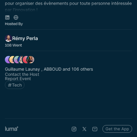
pour organiser des évènements pour toute personne intéressée
par l'innovation !
Rejoignez nous ! :
https://discord.gg/W2FRqcpFze
Hosted By
Rémy Perla
108 Went
Guillaume Launay , ABBOUD and 106 others
Contact the Host
Report Event
Tech
Get the App