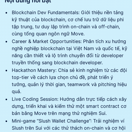
Nội dung nổi bật
Blockchain Dev Fundamentals: Giới thiệu nền tảng
kỹ thuật của blockchain, cơ chế lưu trữ dữ liệu phi
tập trung, tư duy lập trình on-chain và off-chain,
cùng tổng quan ngôn ngữ Move.
Career & Market Opportunities: Phân tích xu hướng
nghề nghiệp blockchain tại Việt Nam và quốc tế, kỹ
năng cần thiết và lộ trình chuyển đổi từ developer
truyền thống sang blockchain developer.
Hackathon Mastery: Chia sẻ kinh nghiệm từ các đội
top-tier về cách lựa chọn chủ đề, phát triển ý
tưởng, quản lý thời gian, teamwork và pitching hiệu
quả.
Live Coding Session: Hướng dẫn trực tiếp cách xây
dựng, triển khai và kiểm thử một smart contract cơ
bản bằng Move trên mạng thử nghiệm Sui.
Mini-game “Slush Wallet Challenge”: Trải nghiệm ví
Slush trên Sui với các thử thách on-chain và cơ hội