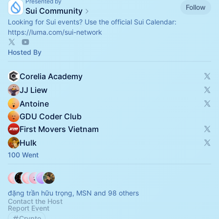
Presented by
Follow
Sui Community
Looking for Sui events? Use the official Sui Calendar:
https://luma.com/sui-network
Hosted By
Corelia Academy
JJ Liew
Antoine
GDU Coder Club
First Movers Vietnam
Hulk
100 Went
đặng trần hữu trọng, MSN and 98 others
Contact the Host
Report Event
Crypto