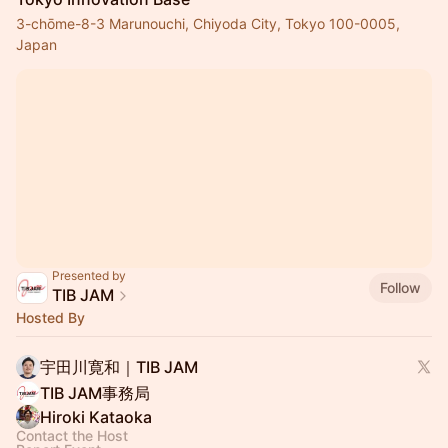
3-chōme-8-3 Marunouchi, Chiyoda City, Tokyo 100-0005,
Japan
Presented by
Follow
TIB JAM
Hosted By
宇田川寛和｜TIB JAM
TIB JAM事務局
Hiroki Kataoka
Contact the Host