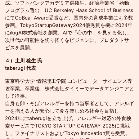
成。ソフトバンクアカデミア選抜生、経済産業省「始動」
プログラム選出、UC Berkeley Haas School of Business
にてGoBear Award受賞など、国内外の育成事業にも多数
参画。TokyoStartupGateway2024優秀賞を機に2024年
にikigAI株式会社を創業。AIで「心の中」を見える化し、
次世代の可能性を切り拓くをビジョンに、プロダクトサー
ビスを展開。
４）土川 稔生 氏
taberugi 代表
東京科学大学 情報理工学院 コンピューターサイエンス専
攻卒業。卒業後、株式会社タイミーでデータエンジニアと
して従事。
自身も卵・そばアレルギーを持つ当事者として、アレルギ
ーを抱える人が安心して食を楽しめる社会を目指し、
2024年にtaberugiを立ち上げ。アレルギー対応の外食検
索サービスでTOKYO STARTUP GATEWAY 2025に挑戦
し、ファイナリストおよびTokyo Innovation賞を受賞。