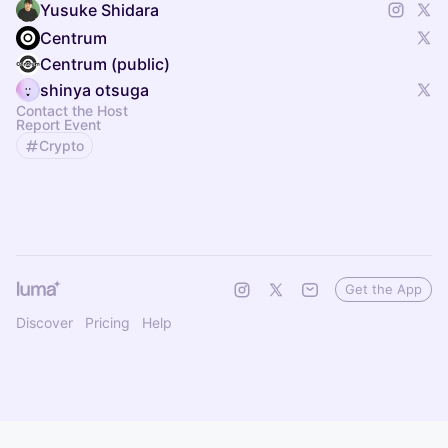
Yusuke Shidara
Centrum
Centrum (public)
shinya otsuga
Contact the Host
Report Event
Crypto
Get the App
Discover
Pricing
Help