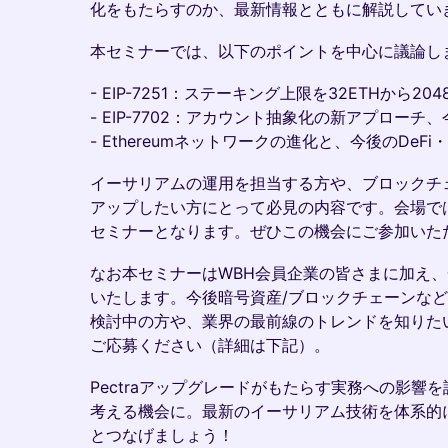
化をもたらすのか、最新情報とともに解説してい
​本セミナーでは、以下のポイントを中心に議論し
​- EIP-7251：ステーキング上限を32ETHから2
​- EIP-7702：アカウント抽象化の新アプロー
​- Ethereumネットワークの進化と、今後のDe
イーサリアムの運用を担当する方や、ブロックチ
アップしたい方にとって必見の内容です。会場で
セミナーとなります。ぜひこの機会にご参加いた
なお本セミナーはWBH会員企業の皆さまに加え
いたします。今後暗号資産/ブロックチェーンなど
検討中の方や、業界の最前線のトレンドを知りた
ご応募ください（詳細は下記）。
​Pectraアップグレードがもたらす実務への影
考える機会に。最新のイーサリアム技術を体系的
とつなげましょう！