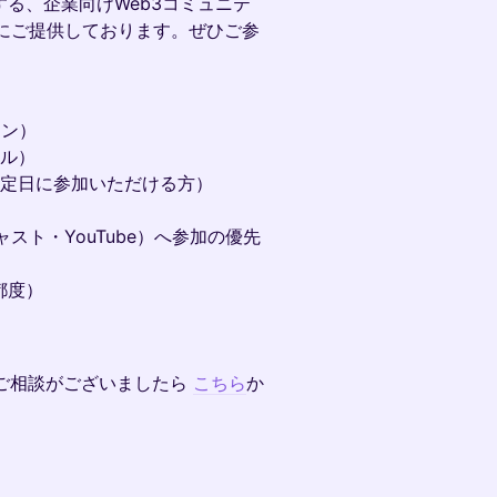
営する、企業向けWeb3コミュニテ
にご提供しております。ぜひご参
イン）
アル）
指定日に参加いただける方）
ト・YouTube）へ参加の優先
都度）
質問やご相談がございましたら
こちら
か