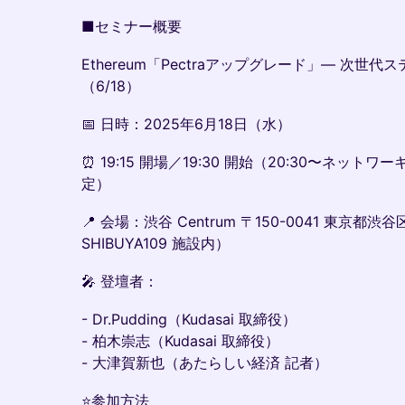
■セミナー概要
​Ethereum「Pectraアップグレード」— 次
（6/18）
​📅 日時：2025年6月18日（水）
​⏰ 19:15 開場／19:30 開始（20:30〜ネット
定）
​📍 会場：渋谷 Centrum 〒150-0041 東京都渋谷区
SHIBUYA109 施設内）
​🎤 登壇者：
​- Dr.Pudding（Kudasai 取締役）
- 柏木崇志（Kudasai 取締役）
- 大津賀新也（あたらしい経済 記者）
​⭐️参加方法