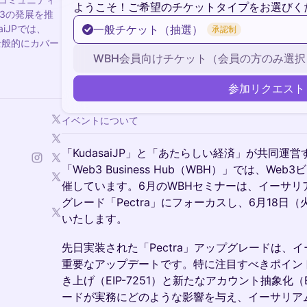
ようこそ！ご希望のチケットタイプをお選びく
3の発展を推
iJPでは、
一般チケット（抽選）
承認制
を全般的にカバー
WBH会員向けチケット（会員の方のみ選択
参加リクエスト
イベントについて
「KudasaiJP」と「あたらしい経済」が共同運
「Web3 Business Hub（WBH）」では、W
催しています。6月のWBHセミナーは、イーサリアム
グレード「Pectra」にフォーカスし、6月18日（
いたします。
​先日実装された「Pectra」アップグレードは
重要なアップデートです。特に注目すべきポイン
き上げ（EIP-7251）と新たなアカウント抽象化（
ードが実務にどのような影響を与え、イーサリア