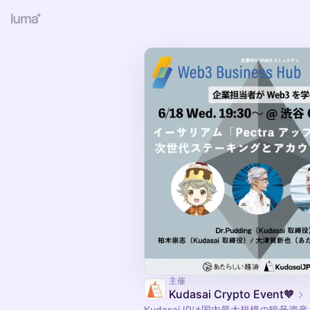
主催
Kudasai Crypto Event🧡
​​KudasaiJPは国内最大規模の暗号