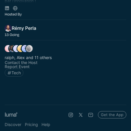
par l'innovation !
Rejoignez nous ! :
https://discord.gg/W2FRqcpFze
Hosted By
Rémy Perla
13 Going
ralph, Alex and 11 others
Contact the Host
Report Event
Tech
Get the App
Discover
Pricing
Help