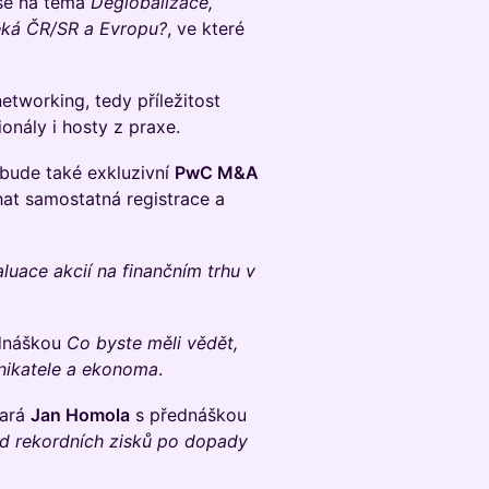
use na téma
Deglobalizace,
eká ČR/SR a Evropu?
, ve které
etworking, tedy příležitost
onály i hosty z praxe.
bude také exkluzivní
PwC M&A
at samostatná registrace a
aluace akcií na finančním trhu v
dnáškou
Co byste měli vědět,
nikatele a ekonoma
.
tará
Jan Homola
s přednáškou
od rekordních zisků po dopady