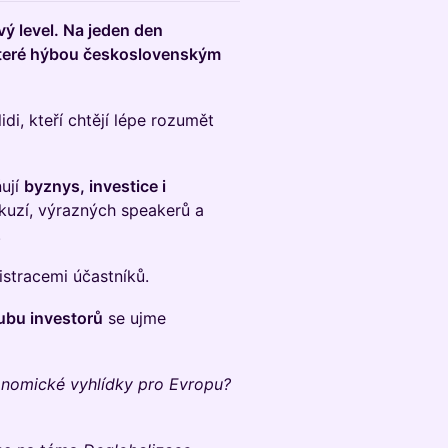
vý level. Na jeden den
které hýbou československým
di, kteří chtějí lépe rozumět
ňují
byznys, investice i
skuzí, výrazných speakerů a
.
istracemi účastníků.
ubu investorů
se ujme
onomické vyhlídky pro Evropu?