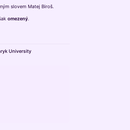
čným slovem Matej Biroš.
však
omezený
.
ryk University