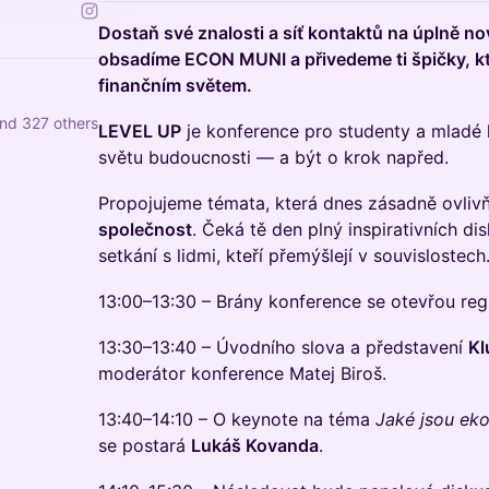
Dostaň své znalosti a síť kontaktů na úplně no
obsadíme ECON MUNI a přivedeme ti špičky, 
finančním světem.
and 327 others
LEVEL UP
je konference pro studenty a mladé li
světu budoucnosti — a být o krok napřed.
Propojujeme témata, která dnes zásadně ovliv
společnost
. Čeká tě den plný inspirativních di
setkání s lidmi, kteří přemýšlejí v souvislostech
13:00–13:30 – Brány konference se otevřou reg
13:30–13:40 – Úvodního slova a představení
Kl
moderátor konference Matej Biroš.
13:40–14:10 – O keynote na téma
Jaké jsou ek
se postará
Lukáš Kovanda
.