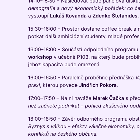
14:10–15:30 – Následovat bude panelová disk
demografie a nový ekonomický pořádek: co č
vystoupí
Lukáš Kovanda
a
Zdenko Štefanides
.
15:30–16:00 – Prostor dostane coffee break a n
potkat další ambiciózní studenty, mladé profesi
16:00–18:00 – Součástí odpoledního programu 
workshop
v učebně P103, na který bude probíh
jehož kapacita bude omezená.
16:00–16:50 – Paralelně proběhne přednáška
V
praxi
, kterou povede
Jindřich Pokora
.
17:00–17:50 – Na ni naváže
Marek Čačka
s pře
než začnete podnikat – pohled zkušeného pod
18:00–18:50 – Závěr odborného programu obs
Byznys s válkou – efekty válečné ekonomiky, 
konfliktů na českého občana
.