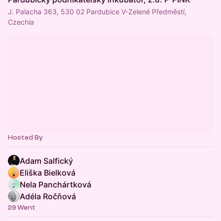
J. Palacha 363, 530 02 Pardubice V-Zelené Předměstí,
Czechia
Hosted By
Adam Salfický
Eliška Bielková
Nela Panchártková
Adéla Ročňová
29 Went