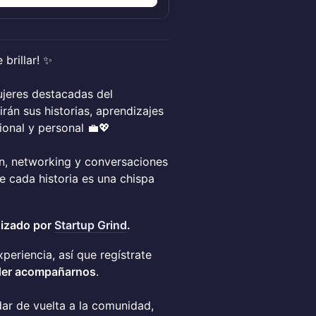
brillar! ✨
jeres destacadas del
án sus historias, aprendizajes
ional y personal 💼💖
n, networking y conversaciones
 cada historia es una chispa
nizado por
Startup Grind
.
eriencia, así que regístrate
oder acompañarnos
.
dar de vuelta a la comunidad,