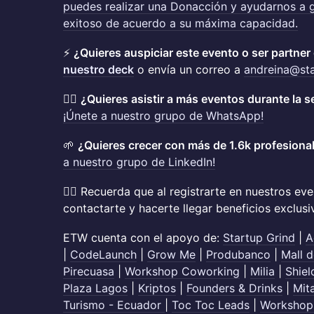
puedes realizar una Donacción y ayudarnos a 
exitoso de acuerdo a su máxima capacidad.
⚡
¿Quieres auspiciar este evento o ser partne
nuestro deck
o envía un correo a
andreina@st
👉🏽
¿Quieres asistir a más eventos durante la s
¡Únete a nuestro grupo de WhatsApp!
🌱
¿Quieres crecer con más de 1.6k profesiona
a nuestro grupo de LinkedIn!
👉🏽
Recuerda que al registrarte en nuestros eve
contactarte y hacerte llegar beneficios exclusiv
ETW cuenta con el apoyo de:
Startup Grind
|
A
|
CodeLaunch
|
Grow Me
|
Produbanco
|
Mall d
Pirecuasa
|
Workshop Coworking
|
Milia
|
Shiel
Plaza Lagos
|
Kriptos
|
Founders & Drinks
|
Mit
Turismo - Ecuador
|
Toc Toc Leads
|
Workshop