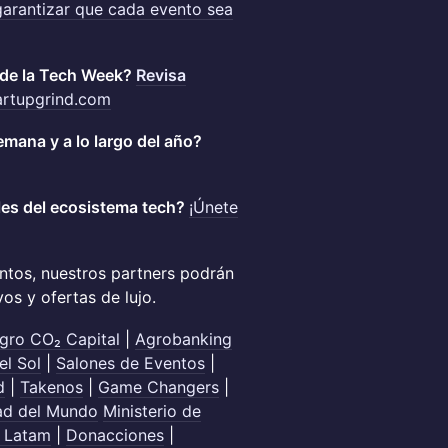
garantizar que cada evento sea
r de la Tech Week?
Revisa
artupgrind.com
emana y a lo largo del año?
les del ecosistema tech?
¡Únete
ntos, nuestros partners podrán
os y ofertas de lujo.
gro CO₂ Capital
|
Agrobanking
el Sol
|
Salones de Eventos
|
d
|
Takenos
|
Game Changers
|
ad del Mundo
Ministerio de
 Latam
|
Donacciones
|