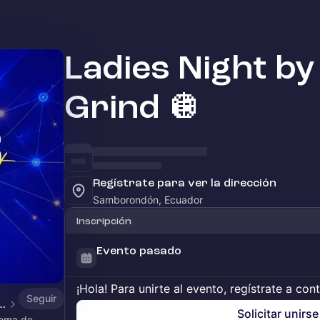
Ladies Night by
Grind 🪩
Regístrate para ver la dirección
Samborondón, Ecuador
Inscripción
Evento pasado
¡Hola! Para unirte al evento, regístrate a con
Seguir
® powered by Startup Grind🚀
Solicitar unirse
tema de