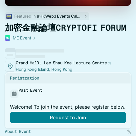
Featured in 
#HKWeb3 Events Calendar
加密金融論壇CRYPTOFI FORUM
ME Event
Grand Hall, Lee Shau Kee Lecture Centre
Hong Kong Island, Hong Kong
Registration
Past Event
Welcome! To join the event, please register below.
Request to Join
About Event