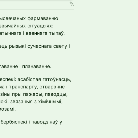
прысвечаных фармаванню
звычайных сітуацыях:
атычнага і ваеннага тыпаў.
ць рызыкі сучаснага свету і
гаванне і планаванне.
пекі: асабістая гатоўнасць,
а і транспарту, стварэнне
дзіны пры пажары, паводцы,
кі, звязаныя з хімічнымі,
розамі.
бербяспекі і паводзінаў у