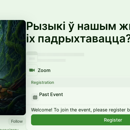
Рызыкі ў нашым жы
іх падрыхтавацца
Zoom
Registration
Past Event
Welcome! To join the event, please register 
Register
Follow
версітэту