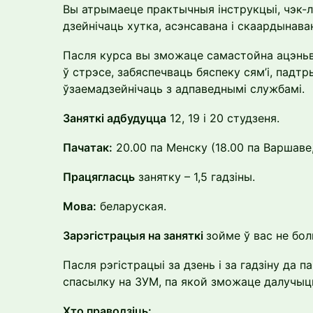
Вы атрымаеце практычныя інструкцыі, чэк-лі
дзейнічаць хутка, асэнсавана і скаардынава
Пасля курса вы зможаце самастойна ацэньв
ў стрэсе, забяспечваць бяспеку сям’і, падтр
ўзаемадзейнічаць з адпаведнымі службамі.
Заняткі адбудуцца
12, 19 і 20 студзеня.
Пачатак:
20.00 па Менску (18.00 па Варшаве, 
Працягласць
занятку – 1,5 гадзіны.
Мова:
беларуская.
Зарэгістрацыя на заняткі
зойме ў вас не боль
Пасля рэгістрацыі за дзень і за гадзіну да 
спасылку на ЗУМ, па якой зможаце далучыцц
Хто праводзіць: