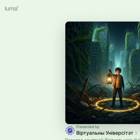
Presented by
Віртуальны Універсітэт
Расклад заняткаў Віртуальнага Уні