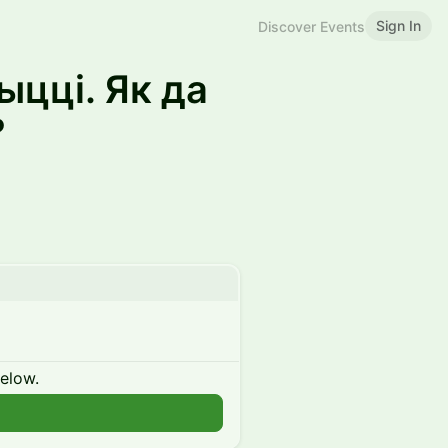
Sign In
Discover Events
цці. Як да
?
below.