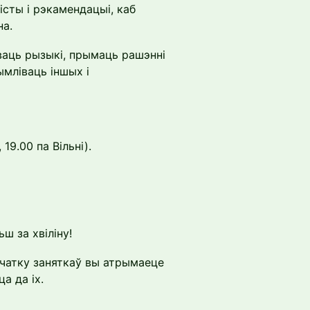
сты і рэкамендацыі, каб
на.
аць рызыкі, прымаць рашэнні
ымліваць іншых і
19.00 па Вільні).
ш за хвіліну!
пачатку заняткаў вы атрымаеце
а да іх.