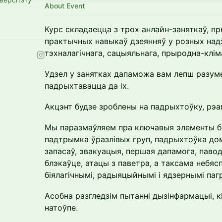
About Event
Курс складаецца з трох анлайн-заняткаў, 
практычных навыкаў дзеянняў у розных над
тэхналагічнага, сацыяльнага, прыродна-клім
Удзел у занятках дапаможа вам лепш разуме
падрыхтавацца да іх.
Акцэнт будзе зроблены на падрыхтоўку, рэа
Мы паразмаўляем пра ключавыя элементы бяс
падтрымка ўразлівых груп, падрыхтоўка дом
запасаў, эвакуацыя, першая дапамога, паво
блэкаўце, атацы з паветра, а таксама небяспе
біялагічнымі, радыяцыйнымі і ядзернымі паг
Асобна разгледзім пытанні дызінфармацыі, кі
натоўпе.