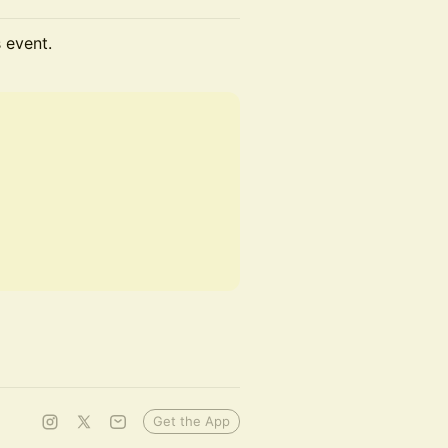
s event.
Get the App