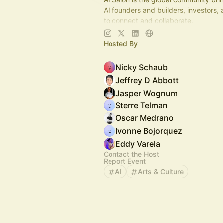
AI founders and builders, investors,
to connect and collaborate.
Decentralized, chapter-based. Laun
Hosted By
in your city!
Nicky Schaub
Jeffrey D Abbott
Jasper Wognum
Sterre Telman
Oscar Medrano
Ivonne Bojorquez
Eddy Varela
Contact the Host
Report Event
AI
Arts & Culture