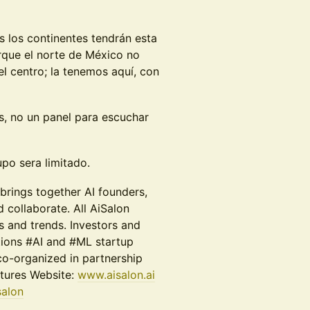
 los continentes tendrán esta
rque el norte de México no
el centro; la tenemos aquí, con
s, no un panel para escuchar
cupo sera limitado.
rings together AI founders,
d collaborate. All AiSalon
s and trends. Investors and
tions #AI and #ML startup
co-organized in partnership
tures Website:
www.aisalon.ai
salon