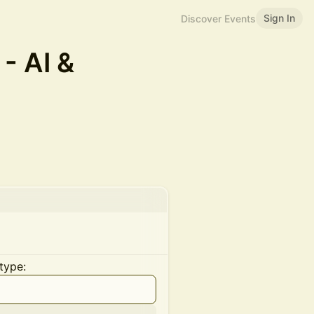
Sign In
Discover Events
- AI &
type: