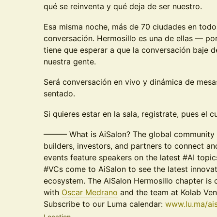
qué se reinventa y qué deja de ser nuestro.
Esa misma noche, más de 70 ciudades en todos
conversación. Hermosillo es una de ellas — po
tiene que esperar a que la conversación baje d
nuestra gente.
Será conversación en vivo y dinámica de mesa
sentado.
Si quieres estar en la sala, registrate, pues el 
——— What is AiSalon? The global community b
builders, investors, and partners to connect an
events feature speakers on the latest #AI topic
#VCs come to AiSalon to see the latest innova
ecosystem. The AiSalon Hermosillo chapter is 
with
Oscar Medrano
and the team at Kolab Ven
Subscribe to our Luma calendar:
www.lu.ma/ai
Location