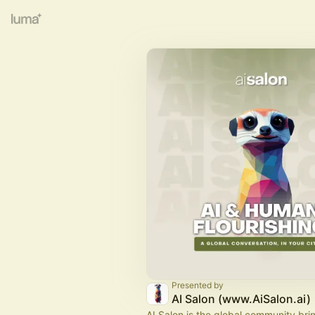
Presented by
AI Salon (www.AiSalon.ai)
AI Salon is the global community bri