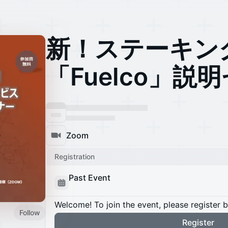
新！ステーキン
「Fuelco」説
Zoom
Registration
Past Event
Welcome! To join the event, please register 
Follow
Register