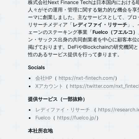
​株式会社Next Finance Techは日本国内に
人々がその運用・管理に関する魅力的な機会を享受できる“F
ーマに創業しました。主なサービスとして、ブロッ
リサーチメディア「
レディファイ・リサーチ
」、
ェーンのステーキング事業「
Fuelco（フエルコ）
ン・サックス出身の共同創業者を中心に顧客本位
掲げております。DeFiやBlockchainの研究
性のあるサービス提供を行って参ります。
Socials
会社HP
（
https://nxt-fintech.com/
）
Xアカウント
（
https://twitter.com/nxt_fintec
提供サービス（一部抜粋）
レディファイ・リサーチ
（
https://research.l
​Fuelco
（
https://fuelco.jp/
）
本社所在地